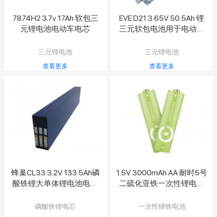
7874H2 3.7v 17Ah 软包三
EVE D21 3.65V 50.5Ah 锂
元锂电池电动车电芯
三元软包电池用于电动汽
车、纯电动汽车
三元锂电池
三元锂电池
查看更多
查看更多
蜂巢CL33 3.2V 133.5Ah磷
1.5V 3000mAh AA 耐时5号
酸铁锂大单体锂电池电瓶
二硫化亚铁一次性锂电池
车储能刀片电芯
户外专用耐寒不漏液
磷酸铁锂电芯
一次性锂铁电池