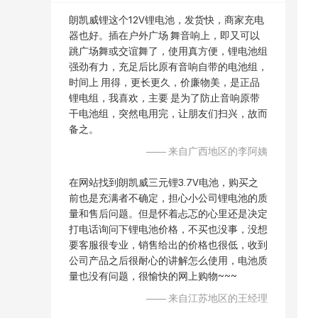
朗凯威锂这个12V锂电池，发货快，商家充电
器也好。插在户外广场 舞音响上，即又可以
跳广场舞或交谊舞了，使用真方便，锂电池组
强劲有力，充足后比原有音响自带的电池组，
时间上 用得，更长更久，价廉物美，是正品
锂电组，我喜欢，主要 是为了防止音响原带
干电池组，突然电用完，让朋友们扫兴，故而
备之。
—— 来自广西地区的李阿姨
在网站找到朗凯威三元锂
3.7V
电池，购买之
前也是充满者不确定，担心小公司锂电池的质
量和售后问题。但是怀着忐忑的心里还是决定
打电话询问下锂电池价格，不买也没事，没想
要客服很专业，销售给出的价格也很低，收到
公司产品之后很耐心的讲解怎么使用，电池质
量也没有问题，很愉快的网上购物~~~
—— 来自江苏地区的王经理