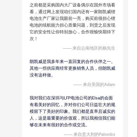
之前都是采购国内大厂设备偶尔在国外市场看
看，通过网上发现咱们国内还有一家朗凯威锂
电池生产厂家让我眼前一亮，购买前很担心锂
电池的续航能力担心质量问题，到货之后发现
它的安全性让你特别放心，合作很愉快期待下
次！
—— 来自云南地区的杨先生
朗凯威是我多年来一直回复的合作伙伴之一。
其他一些供应商经常更换销售人员，但
朗凯威
没有这样做
。
—— 来自美国的Adam
我对我们在深圳与LFP电池公司的Elsa的会面
有着美好的回忆，并对你们公司日益壮大的规
模留下了美好的印象。我们都是直率且诚实的
人，这是最重要的价值观，所以我相信我们能
够在未来有很好的合作或交流。
—— 来自意大利的Palombo