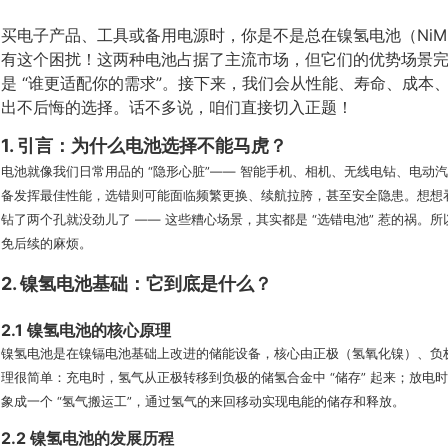
买电子产品、工具或备用电源时，你是不是总在镍氢电池（NiMH
有这个困扰！这两种电池占据了主流市场，但它们的优势场景完全
是 “谁更适配你的需求”。接下来，我们会从性能、寿命、成本
出不后悔的选择。话不多说，咱们直接切入正题！
1. 引言：为什么电池选择不能马虎？
电池就像我们日常用品的 “隐形心脏”—— 智能手机、相机、无线电钻、电
备发挥最佳性能，选错则可能面临频繁更换、续航拉胯，甚至安全隐患。想想
钻了两个孔就没劲儿了 —— 这些糟心场景，其实都是 “选错电池” 惹的祸
免后续的麻烦。
2. 镍氢电池基础：它到底是什么？
2.1 镍氢电池的核心原理
镍氢电池是在镍镉电池基础上改进的储能设备，核心由正极（氢氧化镍）、负
理很简单：充电时，氢气从正极转移到负极的储氢合金中 “储存” 起来；放
象成一个 “氢气搬运工”，通过氢气的来回移动实现电能的储存和释放。
2.2 镍氢电池的发展历程