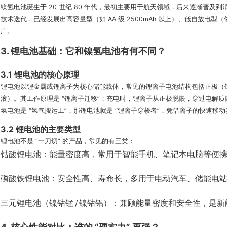
镍氢电池诞生于 20 世纪 80 年代，最初主要用于航天领域，后来逐渐普
技术迭代，已经发展出高容量型（如 AA 级 2500mAh 以上）、低自放电
广。
3. 锂电池基础：它和镍氢电池有何不同？
3.1 锂电池的核心原理
锂电池以锂金属或锂离子为核心储能载体，常见的锂离子电池结构包括正极（
液）。其工作原理是 “锂离子迁移”：充电时，锂离子从正极脱嵌，穿过电解
氢电池是 “氢气搬运工”，那锂电池就是 “锂离子穿梭者”，凭借离子的快速移
3.2 锂电池的主要类型
锂电池不是 “一刀切” 的产品，常见的有三类：
钴酸锂电池：能量密度高，常用于智能手机、笔记本电脑等便
磷酸铁锂电池：安全性高、寿命长，多用于电动汽车、储能电
三元锂电池（镍钴锰 / 镍钴铝）：兼顾能量密度和安全性，是