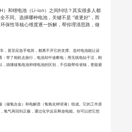
）和锂电池（Li-ion）之间纠结？其实很多人都
不同。选择哪种电池，关键不是 “谁更好”，而
、环保性等核心维度逐一拆解，帮你理清思路，做
动汽车，甚至应急手电筒，都离不开它的支撑。选对电池能让设
看：带了相机去旅行，电池却中途断电；用无线电钻干活，刚
。所以，搞懂镍氢电池和锂电池的区别，不仅能帮你省钱，更能避
极（储氢合金）和电解质（氢氧化钾溶液）组成。它的工作原
电时，氢气再回到正极，通过化学反应释放电能。你可以把它想