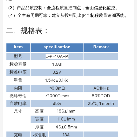
（3）
产品品质控制：全流程质量控制点，全面信息化监控。
（4）全生命周期可靠：建立从投料到出货全制程质量追溯系统。
二、规格表：
Item
specification
Remark
型号
LFP-40AHA
标称容量
40Ah
标准电压
3.2V
重量
1.5Kg±0.1Kg
内阻
≤0.8mΩ
AC1kHz
循环寿命
≥2000Times
80%DOD
自放电率
≤5%
25℃, 1 month
尺寸
高度
186±1mm
宽度
116±1mm
厚度
46±0.5mm
充电
标准电
13A