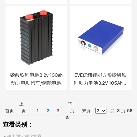
阳能
磷酸铁锂电池3.2v 100ah
EVE亿纬锂能方形磷酸铁
动力电动汽车/储能电池
锂动力电池3.2V 105Ah电
动车锂电池储能电池
上一
下一
首页
页
1
2
3
页
末页
共
3
页
56
条
查看类别：
锂电池定制化方案