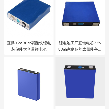
直供3.2v 80ah磷酸铁锂电
锂电池工厂直销电芯3.2v
芯储能大容量锂电池
50ah家庭储能太阳能备用
电池