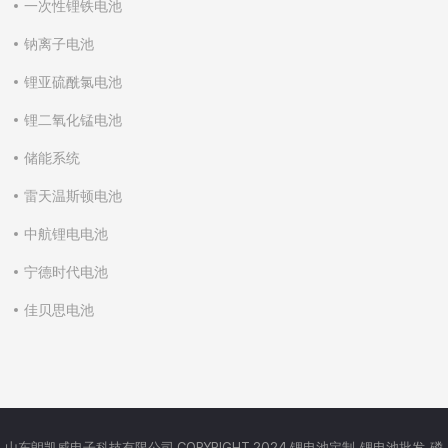
一次性锂铁电池
钠离子电池
锂亚硫酰氯电池
锂二氧化锰电池
储能系统
雷天温斯顿电池
中航锂电电池
宁德时代电池
佳贝思电池
山东朗凯威电子科技有限公司 COPYRIGHT 2024 锂电池定制_锂电池批发_磷