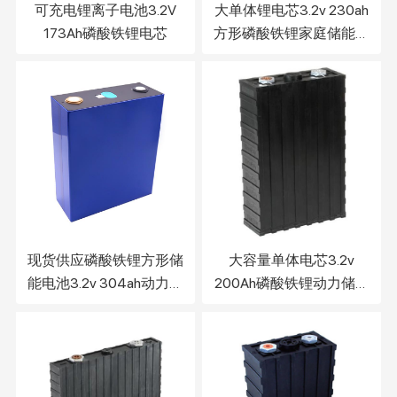
可充电锂离子电池3.2V
大单体锂电芯3.2v 230ah
173Ah磷酸铁锂电芯
方形磷酸铁锂家庭储能电
池
现货供应磷酸铁锂方形储
大容量单体电芯3.2v
能电池3.2v 304ah动力专
200Ah磷酸铁锂动力储能
用电芯
电池