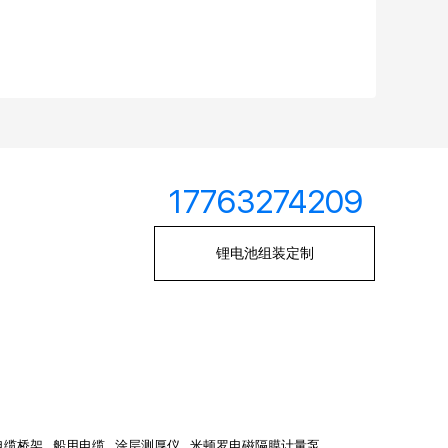
17763274209
锂电池组装定制
电缆桥架
船用电缆
涂层测厚仪
米顿罗电磁隔膜计量泵