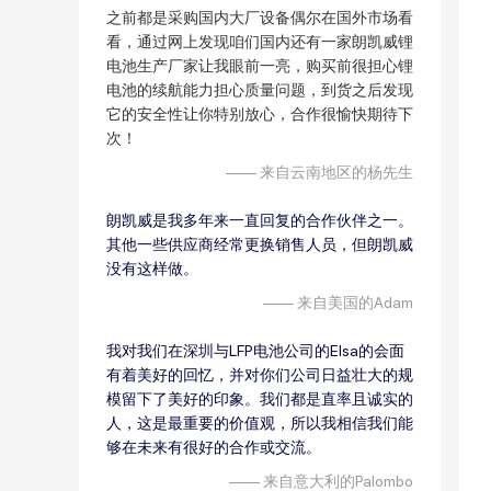
之前都是采购国内大厂设备偶尔在国外市场看
看，通过网上发现咱们国内还有一家朗凯威锂
电池生产厂家让我眼前一亮，购买前很担心锂
电池的续航能力担心质量问题，到货之后发现
它的安全性让你特别放心，合作很愉快期待下
次！
—— 来自云南地区的杨先生
朗凯威是我多年来一直回复的合作伙伴之一。
其他一些供应商经常更换销售人员，但
朗凯威
没有这样做
。
—— 来自美国的Adam
我对我们在深圳与LFP电池公司的Elsa的会面
有着美好的回忆，并对你们公司日益壮大的规
模留下了美好的印象。我们都是直率且诚实的
人，这是最重要的价值观，所以我相信我们能
够在未来有很好的合作或交流。
—— 来自意大利的Palombo