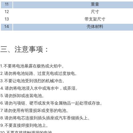
11
重量
12
尺寸
13
带支架尺寸
14
壳体材料
三、注意事项：
1. 不要将电池暴露在极热或火焰中。
2. 请勿将电池短路、过度充电或过度放电。
3. 不要让电池受到强烈的机械冲击。
4. 请勿将电池浸入水中或海水中，或弄湿。
5. 请勿拆卸或改装电池。
6. 请勿与项链、硬币或发夹等金属物品一起处理或存放。
7. 请勿使用有明显损坏或变形的电池。
8. 请勿将电芯连接到插头插座或汽车香烟插头上。
9. 不要直接焊接到电池上。
10. 不要直接接触泄漏的电池。