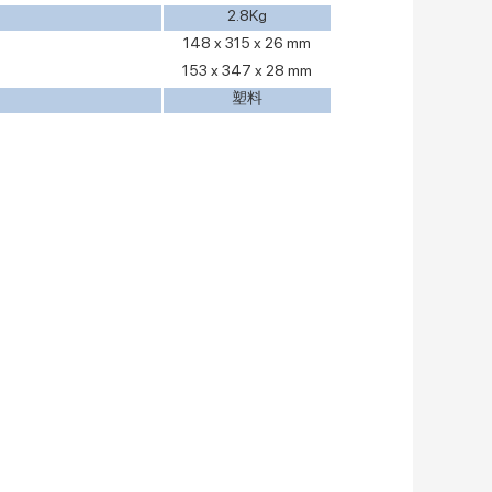
2.8Kg
148 x 315 x 26 mm
153 x 347 x 28 mm
塑料