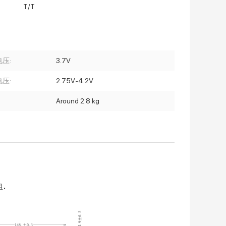
T/T
压:
3.7V
压:
2.75V-4.2V
Around 2.8 kg
.
组