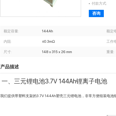
付款方式:
咨询
额定容量:
144Ah
额定电
内阻:
≤0.3mΩ
工作电
尺寸:
148 x 315 x 26 mm
重量:
产品描述
一、三元锂电池3.7V 144Ah锂离子电池
我们提供带塑料支架的3.7V 144Ah塑壳三元锂电池，非常方便组装电池