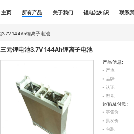
主页
所有产品
关于我们
锂电池知识
联系
.7V 144Ah锂离子电池
三元锂电池3.7V 144Ah锂离子电池
产品信息:
产地:
品牌:
认证:
型号:
运输及付款:
零售价:
批发价:
包装: