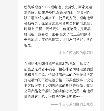
朗凯威锂这个12V锂电池，发货快，商家充电
器也好。插在户外广场 舞音响上，即又可以
跳广场舞或交谊舞了，使用真方便，锂电池组
强劲有力，充足后比原有音响自带的电池组，
时间上 用得，更长更久，价廉物美，是正品
锂电组，我喜欢，主要 是为了防止音响原带
干电池组，突然电用完，让朋友们扫兴，故而
备之。
—— 来自广西地区的李阿姨
在网站找到朗凯威三元锂
3.7V
电池，购买之
前也是充满者不确定，担心小公司锂电池的质
量和售后问题。但是怀着忐忑的心里还是决定
打电话询问下锂电池价格，不买也没事，没想
要客服很专业，销售给出的价格也很低，收到
公司产品之后很耐心的讲解怎么使用，电池质
量也没有问题，很愉快的网上购物~~~
—— 来自江苏地区的王经理