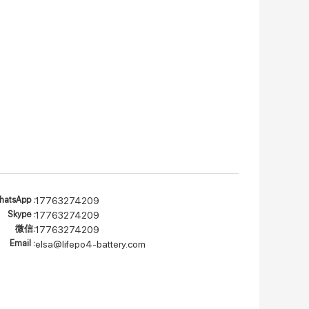
atsApp :
17763274209
Skype :
17763274209
微信:
17763274209
Email :
elsa@lifepo4-battery.com