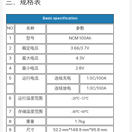
三、规格表
Basic specification
NO
名称
参数
1
型号
NCM 100Ah
2
额定电压
3.66/3.7V
3
最大电压
4.3V
4
最小电压
2.8V
5
运行电流
连续充电
1.0C/100A
连续放电
1.0C/100A
6
运行温度范围
-20
℃
~55
℃
7
存储温度范围
-40
℃
~60
℃
8
重量
1.7kg
9
尺寸
52.2 mm*148.9 mm*95.8 mm